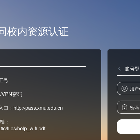
问校内资源认证
账号登
工号
/VPN密码
tp://pass.xmu.edu.cn
文档：
ic/files/help_wifi.pdf