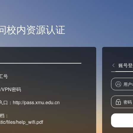
问校内资源认证
账号登
工号
/VPN密码
tp://pass.xmu.edu.cn
文档：
ic/files/help_wifi.pdf