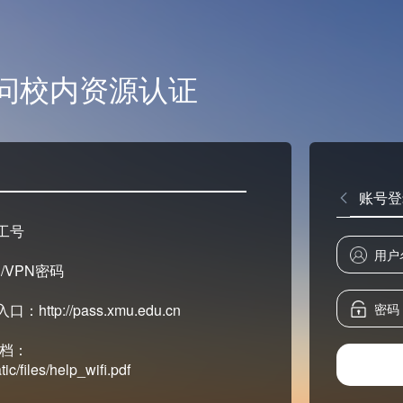
问校内资源认证
账号登
工号
/VPN密码
tp://pass.xmu.edu.cn
文档：
ic/files/help_wifi.pdf