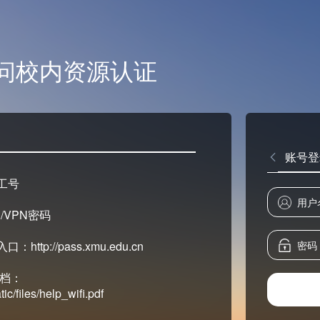
问校内资源认证
账号登
工号
/VPN密码
tp://pass.xmu.edu.cn
文档：
ic/files/help_wifi.pdf