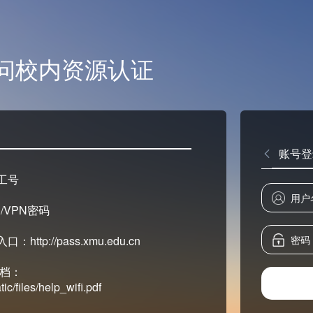
问校内资源认证
账号登
工号
/VPN密码
tp://pass.xmu.edu.cn
文档：
ic/files/help_wifi.pdf