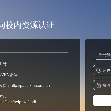
问校内资源认证
账号登
工号
/VPN密码
tp://pass.xmu.edu.cn
文档：
ic/files/help_wifi.pdf